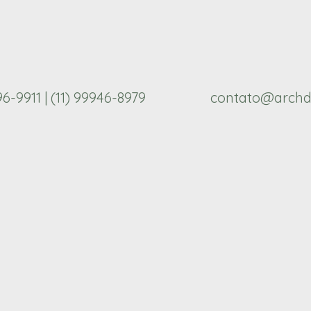
296-9911 | (11) 99946-8979
contato@archd